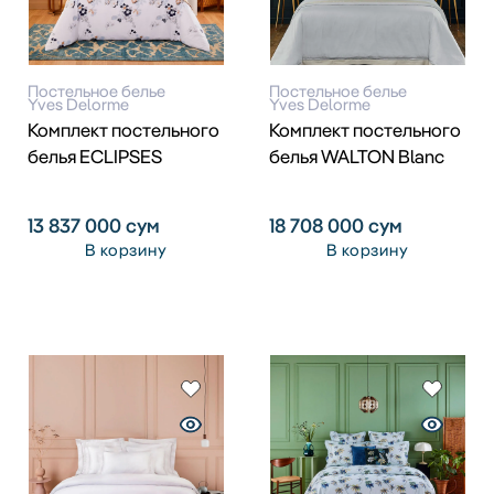
Постельное белье
Постельное белье
Yves Delorme
Yves Delorme
Комплект постельного
Комплект постельного
белья ECLIPSES
белья WALTON Blanc
13 837 000
сум
18 708 000
сум
В корзину
В корзину