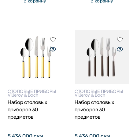
В корзину
В корзину
СТОЛОВЫЕ ПРИБОРЫ
СТОЛОВЫЕ ПРИБОРЫ
Villeroy & Boch
Villeroy & Boch
Набор столовых
Набор столовых
приборов 30
приборов 30
предметов
предметов
5 436 000
сум
5 436 000
сум