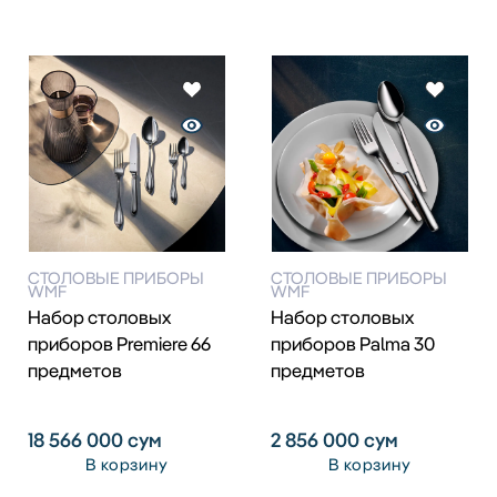
СТОЛОВЫЕ ПРИБОРЫ
СТОЛОВЫЕ ПРИБОРЫ
WMF
WMF
Набор столовых
Набор столовых
приборов Premiere 66
приборов Palma 30
предметов
предметов
18 566 000
сум
2 856 000
сум
В корзину
В корзину