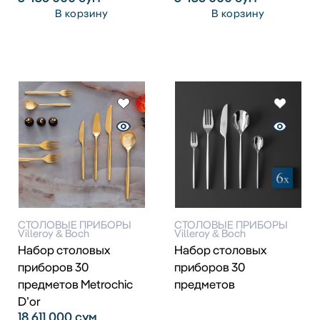
В корзину
В корзину
СТОЛОВЫЕ ПРИБОРЫ
СТОЛОВЫЕ ПРИБОРЫ
Villeroy & Boch
Villeroy & Boch
Набор столовых
Набор столовых
приборов 30
приборов 30
предметов Metrochic
предметов
D’or
18 611 000
сум