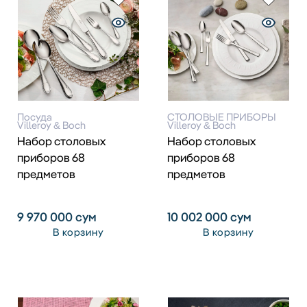
Посуда
СТОЛОВЫЕ ПРИБОРЫ
Villeroy & Boch
Villeroy & Boch
Набор столовых
Набор столовых
приборов 68
приборов 68
предметов
предметов
9 970 000
сум
10 002 000
сум
В корзину
В корзину