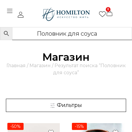
0
Магазин
Главная
/
Магазин
/ Результат поиска “Половник
для соуса”
Фильтры
-50%
-15%