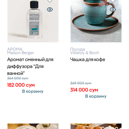
АРОМА
Посуда
Maison Berger
Villeroy & Boch
Аромат сменный для
Чашка для кофе
диффузора “Для
ванной”
364 000
сум
369 000
сум
182 000
сум
314 000
сум
В корзину
В корзину