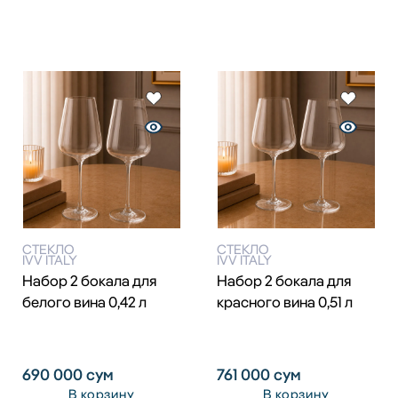
СТЕКЛО
СТЕКЛО
IVV ITALY
IVV ITALY
Набор 2 бокала для
Набор 2 бокала для
белого вина 0,42 л
красного вина 0,51 л
690 000
сум
761 000
сум
В корзину
В корзину