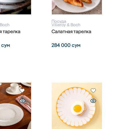
Посуда
 Boch
Villeroy & Boch
я тарелка
Салатная тарелка
0
сум
284 000
сум