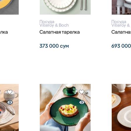
Посуда
Посуда
Villeroy & Boch
Villeroy &
елка
Салатная тарелка
Салатна
373 000
сум
693 00