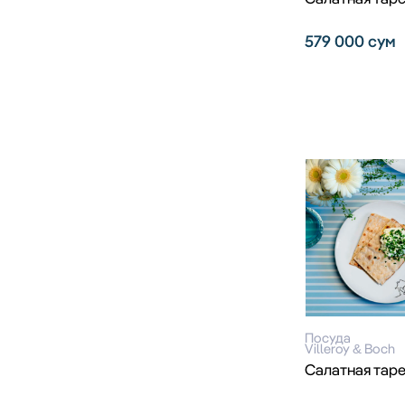
579 000
сум
Посуда
Villeroy & Boch
Салатная тар