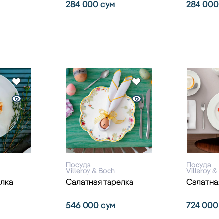
284 000
сум
284 00
Посуда
Посуда
Villeroy & Boch
Villeroy &
елка
Салатная тарелка
Салатна
546 000
сум
724 00