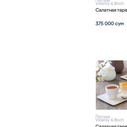
Villeroy & Boch
Салатная тар
375 000
сум
Посуда
Villeroy & Boch
Салатная тар