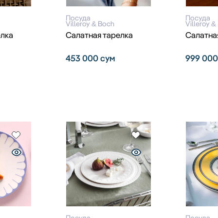
Посуда
Посуда
Villeroy & Boch
Villeroy &
елка
Салатная тарелка
Салатна
453 000
сум
999 00
Посуда
Посуда