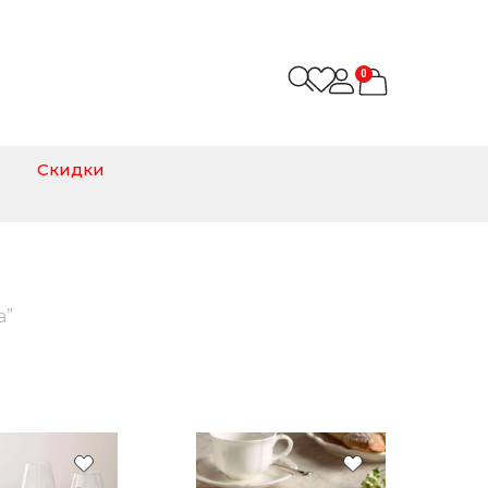
0
Скидки
а”