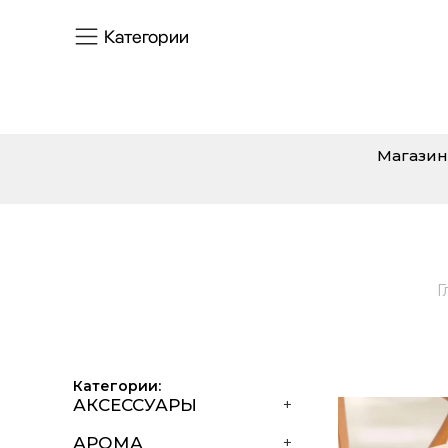
Категории
Магазин
Г
Категории:
АКСЕССУАРЫ
+
АРОМА
+