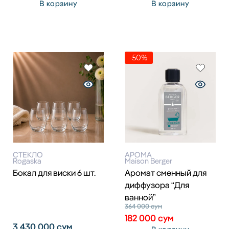
В корзину
В корзину
-50%
СТЕКЛО
АРОМА
Rogaska
Maison Berger
Бокал для виски 6 шт.
Аромат сменный для
диффузора “Для
ванной”
364 000
сум
182 000
сум
3 430 000
сум