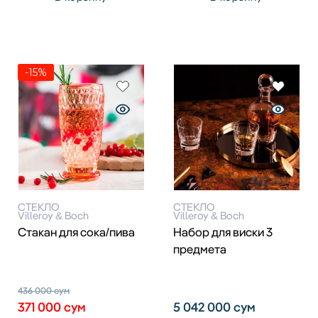
-15%
СТЕКЛО
СТЕКЛО
Villeroy & Boch
Villeroy & Boch
Стакан для сока/пива
Набор для виски 3
предмета
436 000
сум
371 000
сум
5 042 000
сум