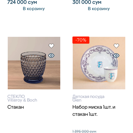
724 000
сум
301 000
сум
В корзину
В корзину
-70%
СТЕКЛО
Детская посуда
Villeroy & Boch
Gien
Стакан
Набор миска 1шт. и
стакан 1шт.
1 395 000
сум