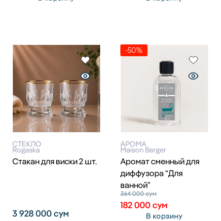
-50%
СТЕКЛО
АРОМА
Rogaska
Maison Berger
Стакан для виски 2 шт.
Аромат сменный для
диффузора “Для
ванной”
364 000
сум
182 000
сум
3 928 000
сум
В корзину