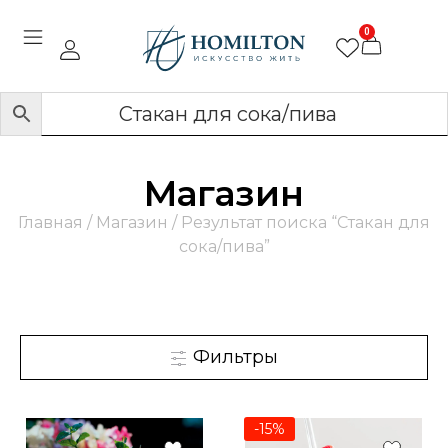
0
Магазин
Главная
/
Магазин
/ Результат поиска “Стакан для
сока/пива”
Фильтры
-15%