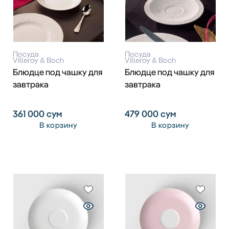
Посуда
Посуда
Villeroy & Boch
Villeroy & Boch
Блюдце под чашку для
Блюдце под чашку для
завтрака
завтрака
361 000
сум
479 000
сум
В корзину
В корзину