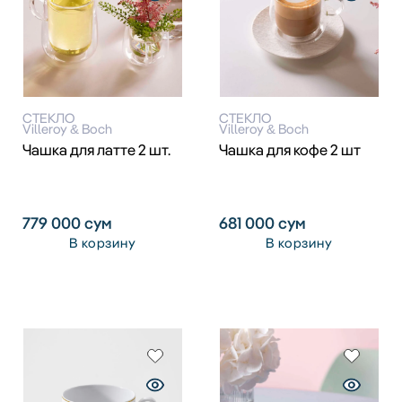
СТЕКЛО
СТЕКЛО
Villeroy & Boch
Villeroy & Boch
Чашка для латте 2 шт.
Чашка для кофе 2 шт
779 000
сум
681 000
сум
В корзину
В корзину