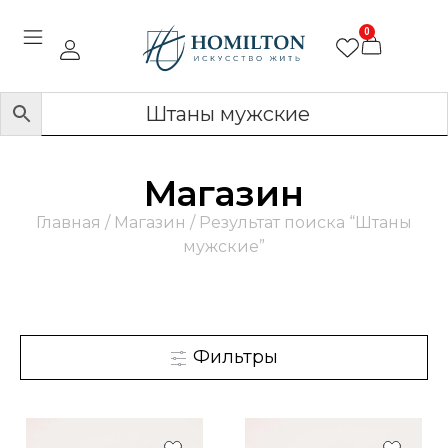
0
Магазин
Главная
/
Магазин
/ Результат поиска “Штаны
мужские”
Фильтры