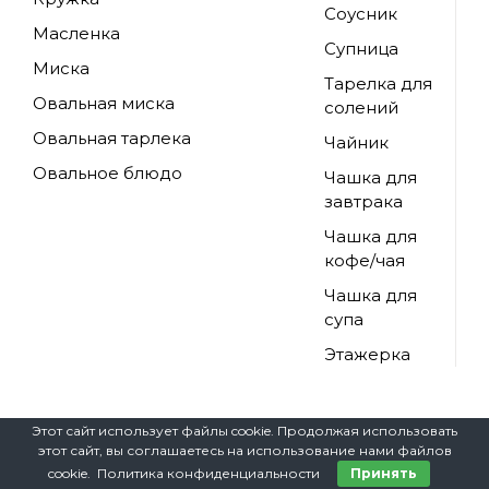
Соусник
Масленка
Супница
Миска
Тарелка для
Овальная миска
солений
Овальная тарлека
Чайник
Овальное блюдо
Чашка для
завтрака
Чашка для
кофе/чая
Чашка для
супа
Этажерка
Этот сайт использует файлы cookie. Продолжая использовать
этот сайт, вы соглашаетесь на использование нами файлов
cookie. Политика конфиденциальности
Принять