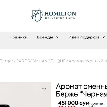
Новинки
Бренды
Идеи подарков
 Berger
/
PARF 500ML ANGELIQUE
/ Аромат сменный д
Аромат сменн
Берже “Черная
451 000
сум
С учетом
НДС