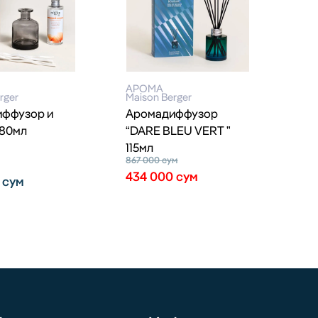
АРОМА
rger
Maison Berger
ффузор и
Аромадиффузор
180мл
“DARE BLEU VERT ”
115мл
867 000
сум
434 000
сум
0
сум