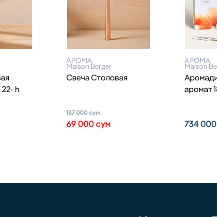
АРОМА
АРОМА
Maison Berger
Maison Be
вая
Свеча Столовая
Аромади
 22- h
аромат 
137 000
сум
69 000
сум
734 00