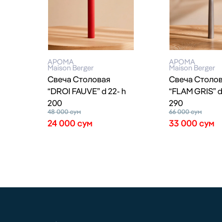
АРОМА
АРОМА
Maison Berger
Maison Berger
Свеча Столовая
Свеча Столо
“DROI FAUVE” d 22- h
“FLAM GRIS” d
200
290
48 000
сум
66 000
сум
24 000
сум
33 000
сум