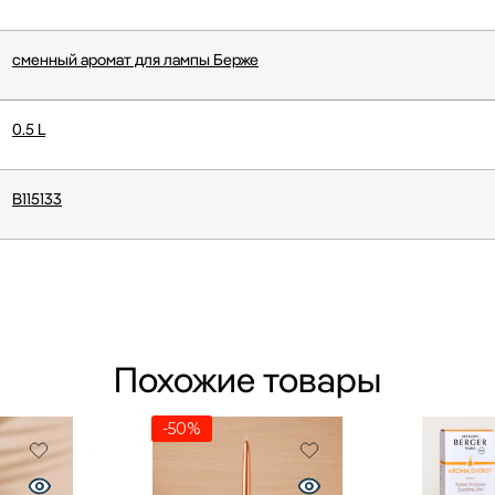
сменный аромат для лампы Берже
0.5 L
B115133
Похожие товары
-50%