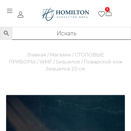
0
Главная
/
Магазин
/
СТОЛОВЫЕ
ПРИБОРЫ
/
WMF
/
Sequence
/ Поварской нож
Sequence 20 см