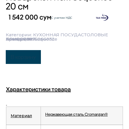
20 см
1 542 000
сум
С учетом НДС
Категории:
КУХОННАЯ ПОСУДА
СТОЛОВЫЕ
ПРИБОРЫ
Бренд:
Коллекция:
Артикул: 1896266032
WMF
Sequence
В корзину
Характеристики товара
Нержавеющая сталь Cromargan®
Материал