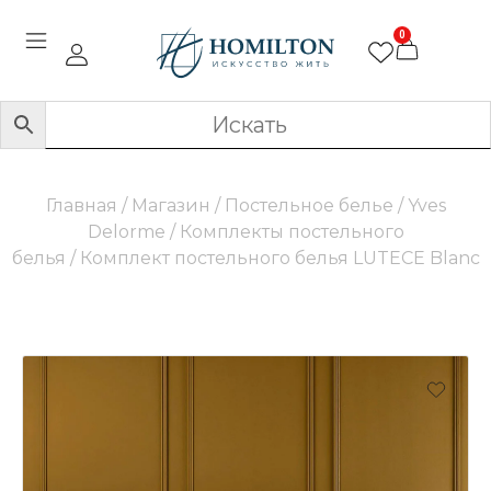
0
Главная
/
Магазин
/
Постельное белье
/
Yves
Delorme
/
Комплекты постельного
белья
/ Комплект постельного белья LUTECE Blanc