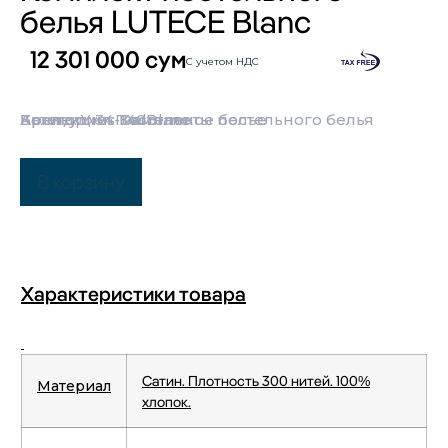
белья LUTECE Blanc
12 301 000
сум
С учетом НДС
Категории:
Бренд:
Коллекция:
Артикул: 34-140Blanc
Yves Delorme
Постельное белье
Комплекты постельного белья
В корзину
Характеристики товара
Сатин. Плотность 300 нитей. 100%
Материал
хлопок.