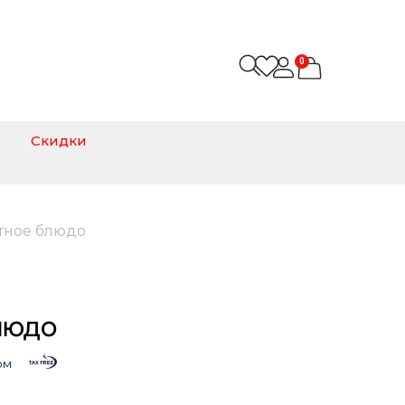
0
Скидки
тное блюдо
людо
ом