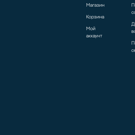
Магазин
П
с
Корзина
Д
Мой
в
аккаунт
П
с