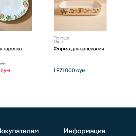
Посуда
Gien
я тарелка
Форма для запекания
сум
0
сум
1 971 000
сум
Покупателям
Информация