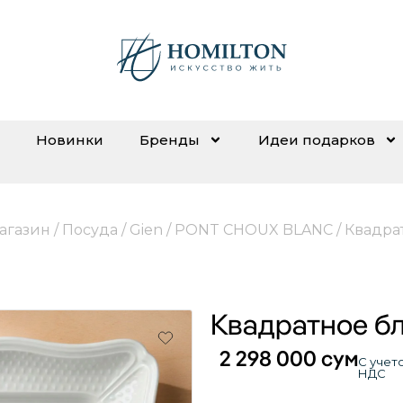
Новинки
Бренды
Идеи подарков
агазин
/
Посуда
/
Gien
/
PONT CHOUX BLANC
/ Квадра
Квадратное б
2 298 000
сум
С учет
НДС