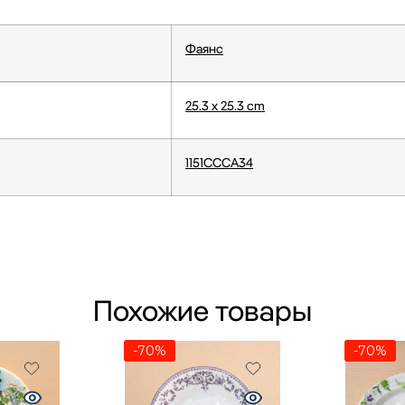
Фаянс
25.3 x 25.3 cm
1151CCCA34
Похожие товары
-70%
-70%