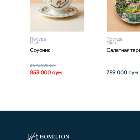
Посуда
Посуда
Gien
Gien
Соусник
Салатная тар
2 843 000
сум
853 000
сум
789 000
сум