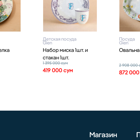
Детская посуда
Посуда
Gien
Gien
елка
Набор миска 1шт. и
Овальна
стакан 1шт.
1 395 000
сум
2 908 000
419 000
сум
872 00
Магазин