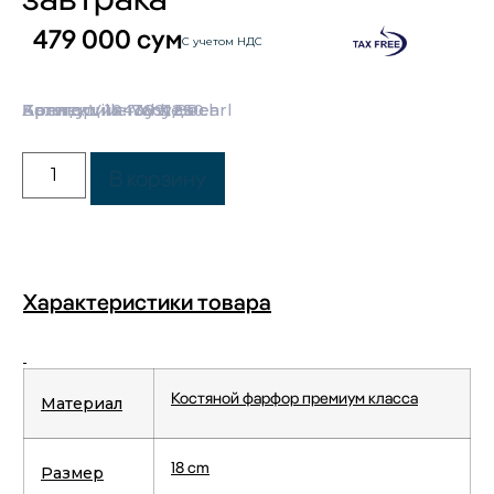
479 000
сум
С учетом НДС
Категории:
Бренд:
Коллекция:
Артикул: 1043891250
Villeroy & Boch
Посуда
White Pearl
В корзину
Характеристики товара
Костяной фарфор премиум класса
Материал
18 cm
Размер