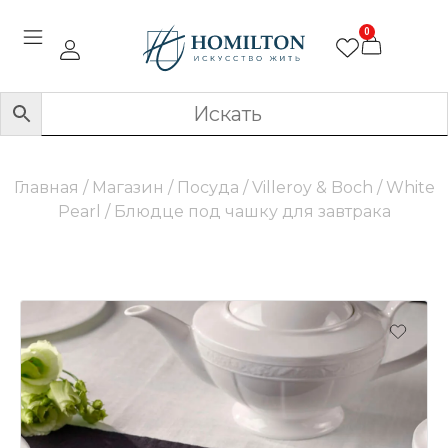
0
Главная
/
Магазин
/
Посуда
/
Villeroy & Boch
/
White
Pearl
/ Блюдце под чашку для завтрака