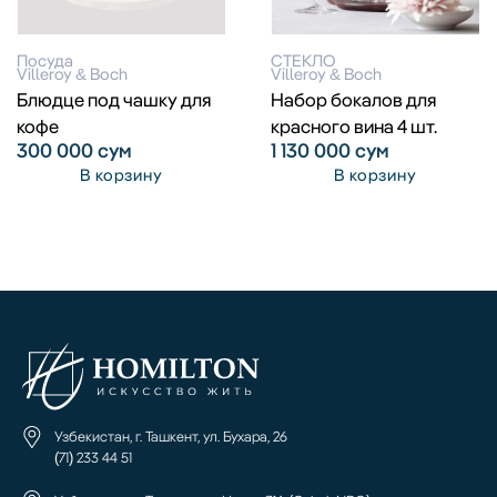
Посуда
СТЕКЛО
Villeroy & Boch
Villeroy & Boch
Блюдце под чашку для
Набор бокалов для
кофе
красного вина 4 шт.
300 000
сум
1 130 000
сум
В корзину
В корзину
Узбекистан, г. Ташкент, ул. Бухара, 26
(71) 233 44 51