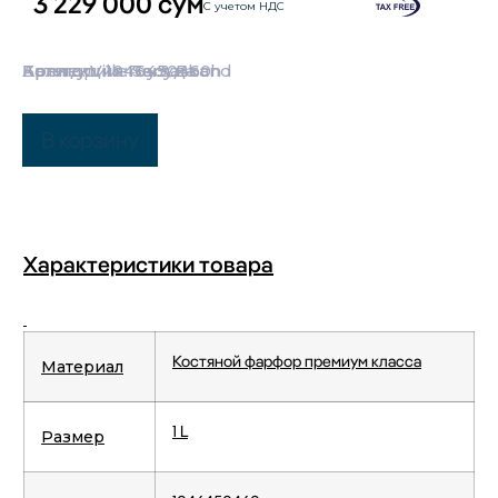
3 229 000
сум
С учетом НДС
Категории:
Бренд:
Коллекция:
Артикул: 1046450460
Villeroy & Boch
Посуда
Samarkand
В корзину
Характеристики товара
Костяной фарфор премиум класса
Материал
1 L
Размер