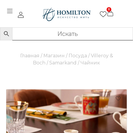
0
Главная
/
Магазин
/
Посуда
/
Villeroy &
Boch
/
Samarkand
/ Чайник