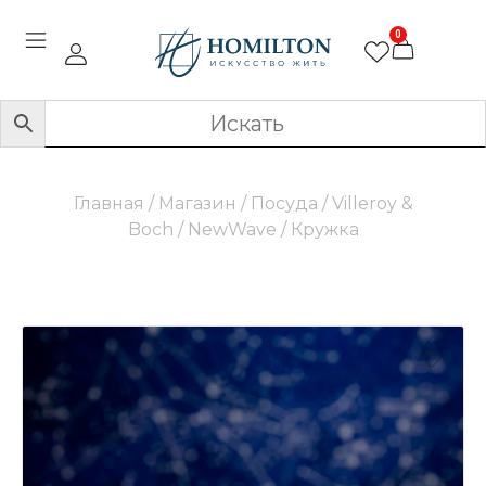
0
Главная
/
Магазин
/
Посуда
/
Villeroy &
Boch
/
NewWave
/ Кружка