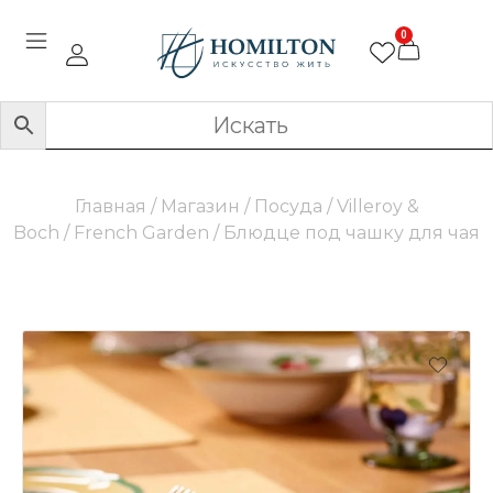
0
Главная
/
Магазин
/
Посуда
/
Villeroy &
Boch
/
French Garden
/ Блюдце под чашку для чая