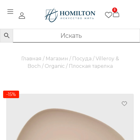
0
Главная
/
Магазин
/
Посуда
/
Villeroy &
Boch
/
Organic
/ Плоская тарелка
-15%