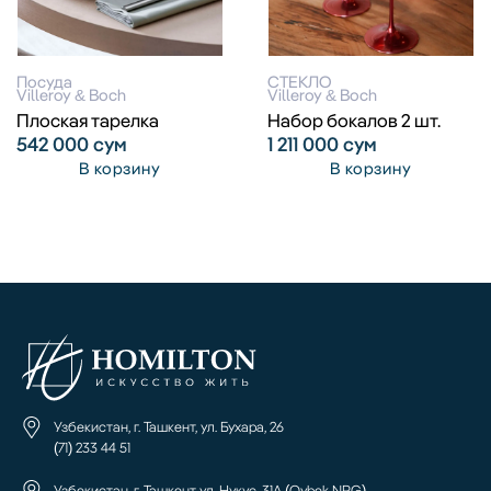
Посуда
СТЕКЛО
Villeroy & Boch
Villeroy & Boch
Плоская тарелка
Набор бокалов 2 шт.
542 000
сум
1 211 000
сум
В корзину
В корзину
Узбекистан, г. Ташкент, ул. Бухара, 26
(71) 233 44 51
Узбекистан, г. Ташкент ул. Нукус, 31А (Oybek NRG)