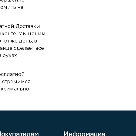
номить на
латной Доставки
шкенте. Мы ценим
тот же день, в
анда сделает все
в руках
есплатной
Мы стремимся
максимально
Покупателям
Информация