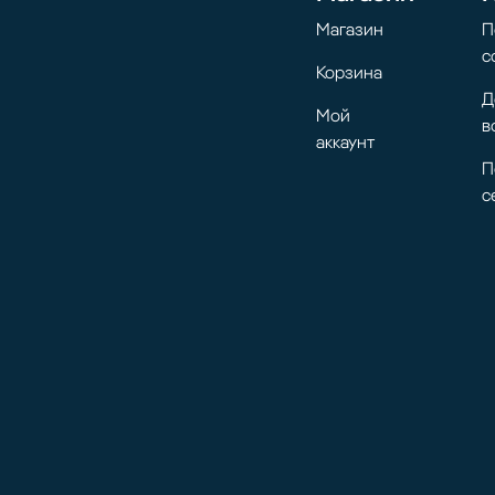
Магазин
П
с
Корзина
Д
Мой
в
аккаунт
П
с