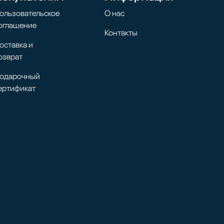
ользовательское
О нас
оглашение
Контакты
оставка и
озврат
одарочный
ертификат