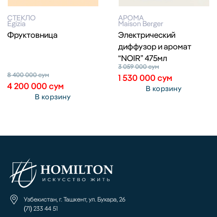
СТЕКЛО
АРОМА
Egizia
Maison Berger
Фруктовница
Электрический
диффузор и аромат
“NOIR” 475мл
3 059 000
сум
8 400 000
сум
1 530 000
сум
4 200 000
сум
В корзину
В корзину
Узбекистан, г. Ташкент, ул. Бухара, 26
(71) 233 44 51