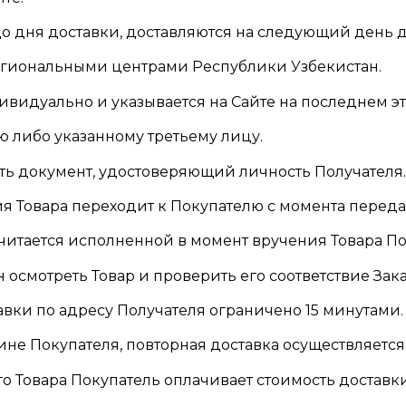
ь до дня доставки, доставляются на следующий день 
региональными центрами Республики Узбекистан.
дивидуально и указывается на Сайте на последнем э
лю либо указанному третьему лицу.
ить документ, удостоверяющий личность Получателя
я Товара переходит к Покупателю с момента переда
считается исполненной в момент вручения Товара П
н осмотреть Товар и проверить его соответствие Зака
авки по адресу Получателя ограничено 15 минутами.
о вине Покупателя, повторная доставка осуществляетс
ого Товара Покупатель оплачивает стоимость доставк