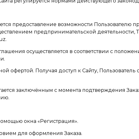
 Сайта регулируется нормами действующего законод
яется предоставление возможности Пользователю пр
ществлением предпринимательской деятельности, Т
uz
.
оглашения осуществляется в соответствии с положе
и.
ной офертой. Получая доступ к Сайту, Пользовател
итается заключённым с момента подтверждения Зак
нию.
 помощью окна «Регистрация».
ловием для оформления Заказа.