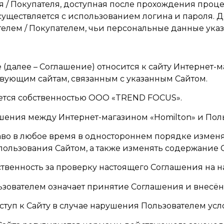
еля / Покупателя, доступная после прохождения про
существляется с использованием логина и пароля. 
елем / Покупателем, чьи персональные данные указ
 (далее – Соглашение) относится к сайту Интернет-
ствующим сайтам, связанным с указанным Сайтом.
ляется собственностью ООО «TREND FOCUS».
ошения между Интернет-магазином «Homilton» и Поль
право в любое время в одностороннем порядке изменя
пользования Сайтом, а также изменять содержание 
тственность за проверку настоящего Соглашения на
ьзователем означает принятие Соглашения и внесён
оступ к Сайту в случае нарушения Пользователем ус