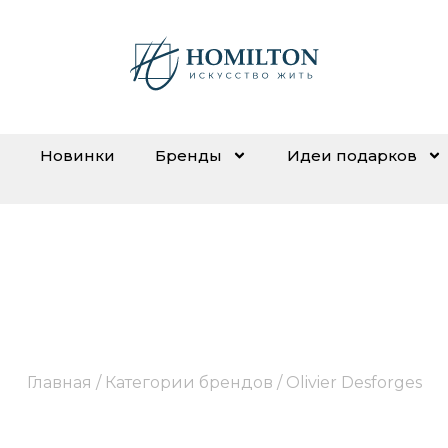
Новинки
Бренды
Идеи подарков
Olivier Desforges
Главная
/ Категории брендов / Olivier Desforges
о белья и текстиля для дома, отличающиеся изыск
материалов.