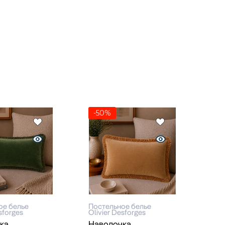
-50%
ое белье
Постельное белье
sforges
Olivier Desforges
ка
Наволочка