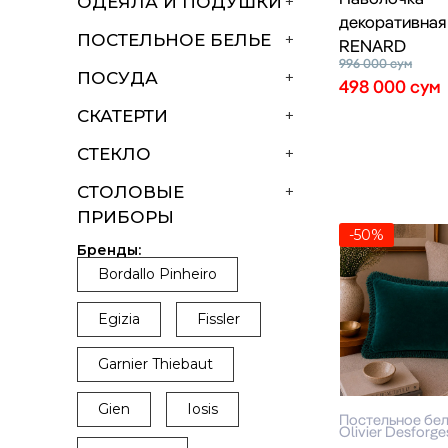
ОДЕЯЛА И ПОДУШКИ
+
декоративная
ПОСТЕЛЬНОЕ БЕЛЬЕ
+
RENARD
996 000
сум
ПОСУДА
+
498 000
сум
СКАТЕРТИ
+
СТЕКЛО
+
СТОЛОВЫЕ
+
ПРИБОРЫ
-50%
Бренды:
Bordallo Pinheiro
Egizia
Fissler
Garnier Thiebaut
Gien
Iosis
Постельное бе
Olivier Desforge