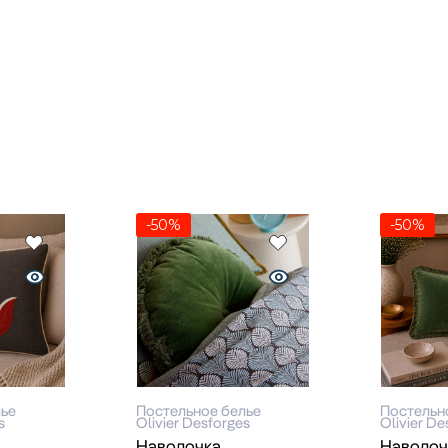
-50%
-50%
лье
Постельное белье
Постельн
s
Olivier Desforges
Olivier De
Наволочка
Наволоч