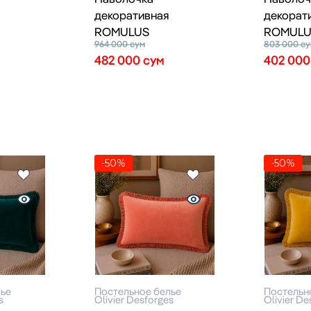
декоративная
декорат
ROMULUS
ROMULU
964 000
сум
803 000
су
482 000
сум
402 00
-50%
-50%
лье
Постельное белье
Постельн
s
Olivier Desforges
Olivier De