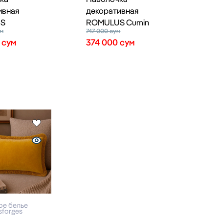
ивная
декоративная
S
ROMULUS Cumin
м
747 000
сум
0
сум
374 000
сум
ое белье
sforges