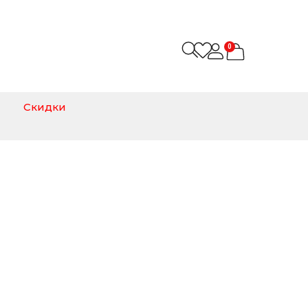
0
Скидки
анным дизайном и высоким качеством