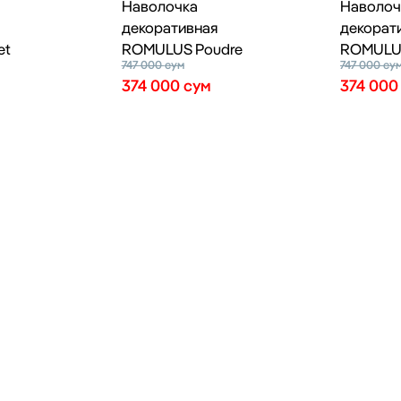
Наволочка
Наволоч
декоративная
декорат
et
ROMULUS Poudre
ROMULUS
747 000
сум
747 000
су
374 000
сум
374 00