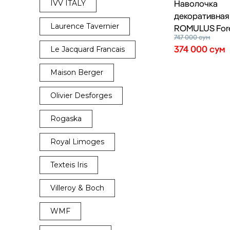
Наволочка
IVV ITALY
декоративная
Laurence Tavernier
ROMULUS For
747 000
сум
374 000
сум
Le Jacquard Francais
Maison Berger
Olivier Desforges
Rogaska
Royal Limoges
Texteis Iris
Villeroy & Boch
WMF