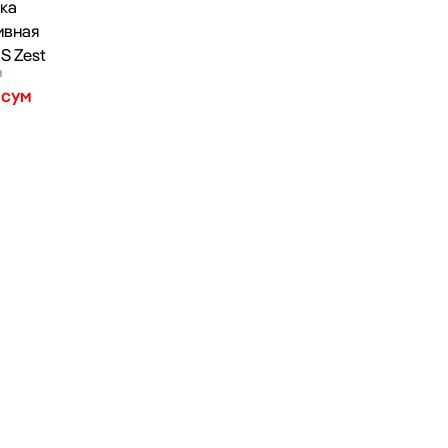
ка
ивная
 Zest
м
0
сум