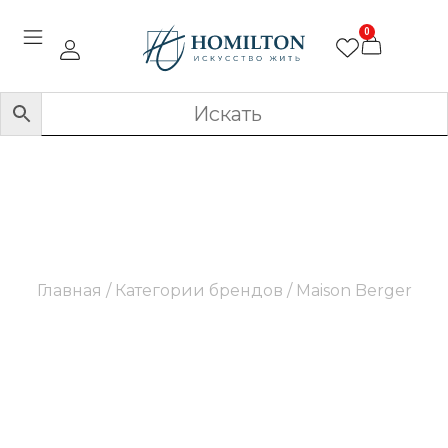
0
Maison Berger
Главная
/ Категории брендов / Maison Berger
Вдохновленные искусством и французским
стилем, продукция Maison Berger предлагает
роскошные ароматические решения для вашего
дома.