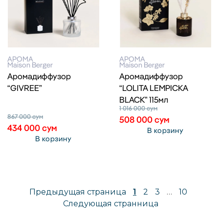
АРОМА
АРОМА
Maison Berger
Maison Berger
Аромадиффузор
Аромадиффузор
“GIVREE”
“LOLITA LEMPICKA
BLACK” 115мл
1 016 000
сум
867 000
сум
508 000
сум
434 000
сум
В корзину
В корзину
Предыдущая страница
1
2
3
…
10
Следующая странница