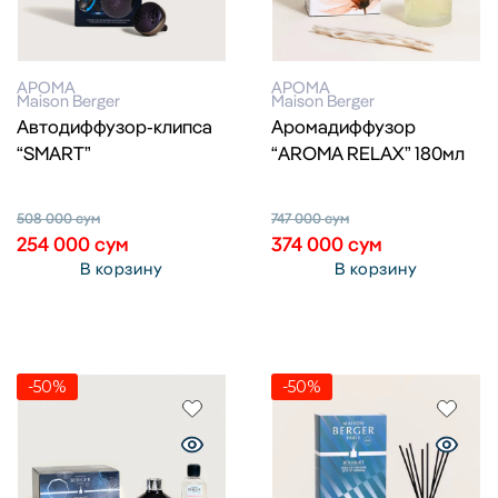
АРОМА
АРОМА
Maison Berger
Maison Berger
Автодиффузор-клипса
Аромадиффузор
“SMART”
“AROMA RELAX” 180мл
508 000
сум
747 000
сум
254 000
сум
374 000
сум
В корзину
В корзину
-50%
-50%