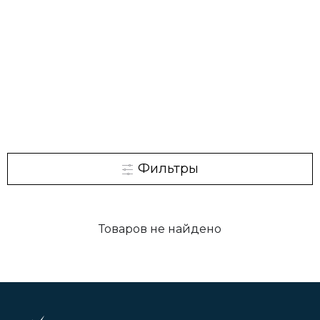
долговечность и эргономичный дизайн,
созданный для профессиональных и домашних
кухонь.
Фильтры
Товаров не найдено