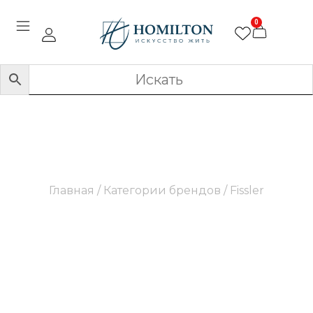
0
Fissler
Главная
/ Категории брендов / Fissler
Немецкий бренд премиальной кухонной посуды
с историей, насчитывающей более 175 лет.
Известен инновационными технологиями,
такими как запатентованная система
приготовления под давлением. Каждое изделие
Fissler сочетает безупречное немецкое качество,