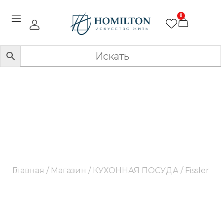
0
Fissler
Главная
/
Магазин
/
КУХОННАЯ ПОСУДА
/ Fissler