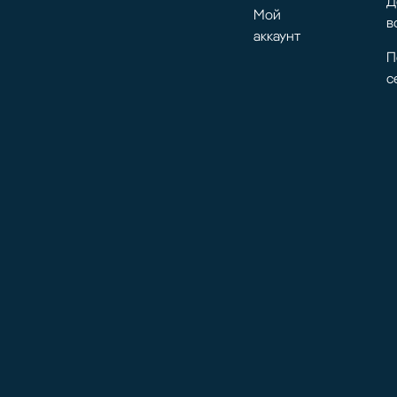
Д
Мой
в
аккаунт
П
с