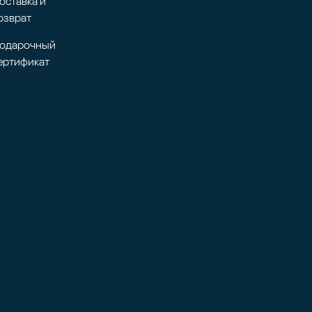
оставка и
озврат
одарочный
ертификат