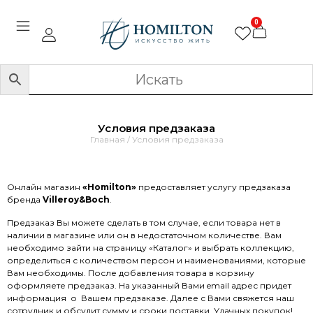
0
Условия предзаказа
Главная
/ Условия предзаказа
Онлайн магазин
«Homilton»
предоставляет услугу предзаказа
бренда
Villeroy&Boch
.
Предзаказ Вы можете сделать в том случае, если товара нет в
наличии в магазине или он в недостаточном количестве. Вам
необходимо зайти на страницу «Каталог» и выбрать коллекцию,
определиться с количеством персон и наименованиями, которые
Вам необходимы. После добавления товара в корзину
оформляете предзаказ. На указанный Вами email адрес придет
информация
о
Вашем предзаказе. Далее с Вами свяжется наш
сотрудник и обсудит сумму и сроки поставки. Удачных покупок!