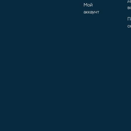
Д
Мой
в
аккаунт
П
с