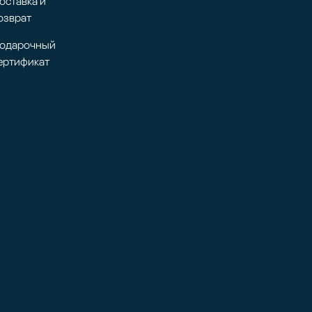
оставка и
озврат
одарочный
ертификат