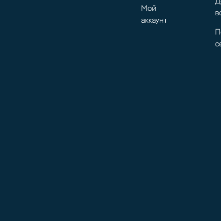
Д
Мой
в
аккаунт
П
с