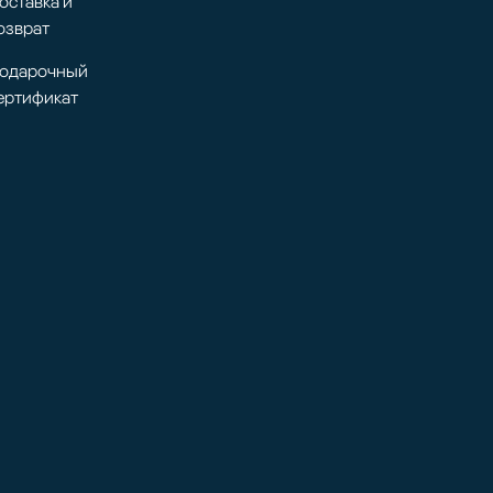
оставка и
озврат
одарочный
ертификат