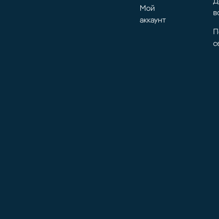
Д
Мой
в
аккаунт
П
с