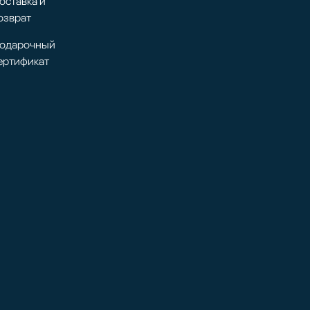
оставка и
озврат
одарочный
ертификат