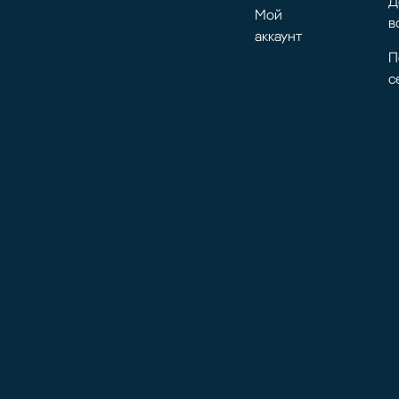
Д
Мой
в
аккаунт
П
с