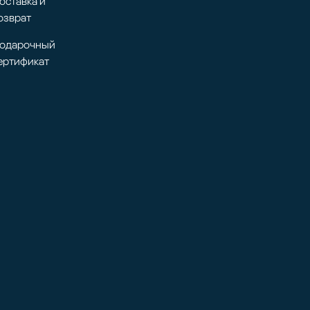
оставка и
озврат
одарочный
ертификат