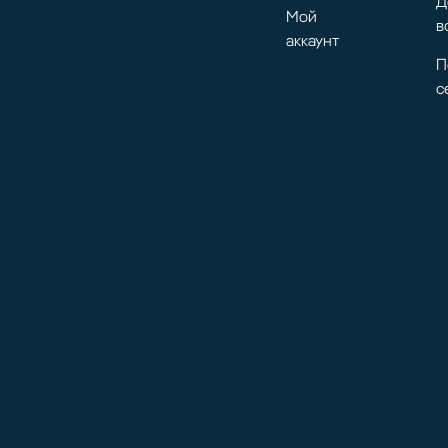
Д
Мой
в
аккаунт
П
с