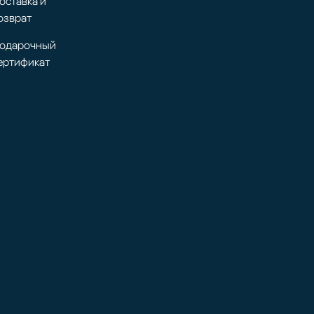
оставка и
озврат
одарочный
ертификат