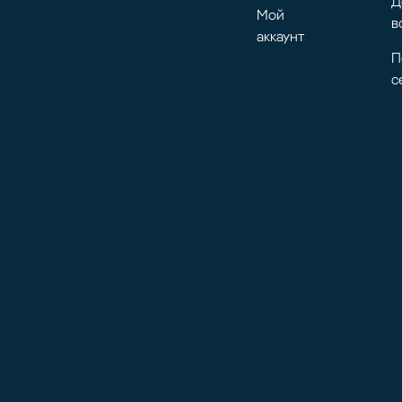
Д
Мой
в
аккаунт
П
с