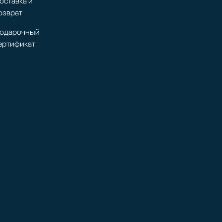
оставка и
озврат
одарочный
ертификат