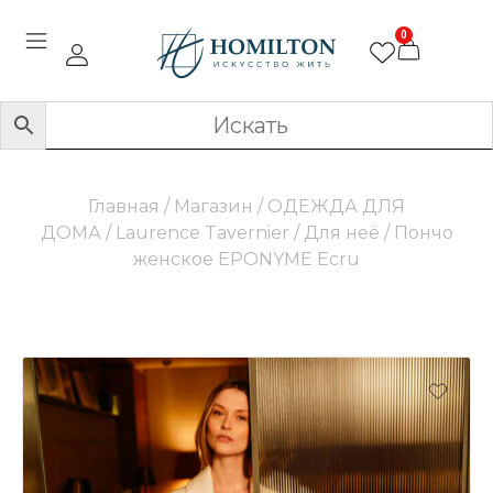
0
Главная
/
Магазин
/
ОДЕЖДА ДЛЯ
ДОМА
/
Laurence Tavernier
/
Для неё
/ Пончо
женское EPONYME Ecru