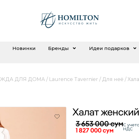
Новинки
Бренды
Идеи подарков
ЖДА ДЛЯ ДОМА
/
Laurence Tavernier
/
Для неё
/ Хал
Халат женски
3 653 000
сум
С учет
1 827 000
сум
НДС