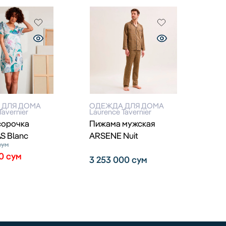
 ДЛЯ ДОМА
ОДЕЖДА ДЛЯ ДОМА
Tavernier
Laurence Tavernier
сорочка
Пижама мужская
 Blanc
ARSENE Nuit
сум
00
сум
3 253 000
сум