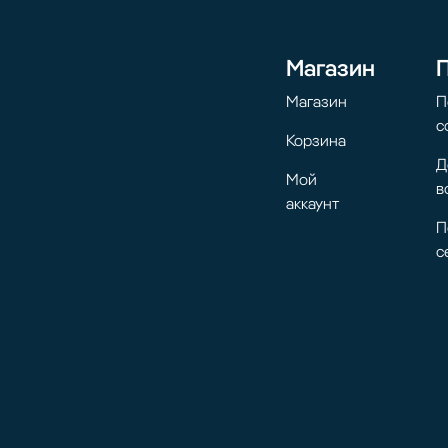
Магазин
Магазин
П
с
Корзина
Д
Мой
в
аккаунт
П
с