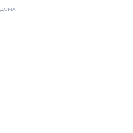
r
 ДОМА