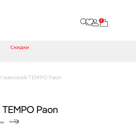
0
Скидки
ат женский TEMPO Paon
й TEMPO Paon
ом