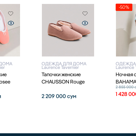
-50%
 ДОМА
ОДЕЖДА ДЛЯ ДОМА
ОДЕЖДА
ier
Laurence Tavernier
Laurence 
кие
Тапочки женские
Ночная 
osee
CHAUSSON Rouge
BAHAMAS
2 855 000
1 428 0
м
2 209 000
сум