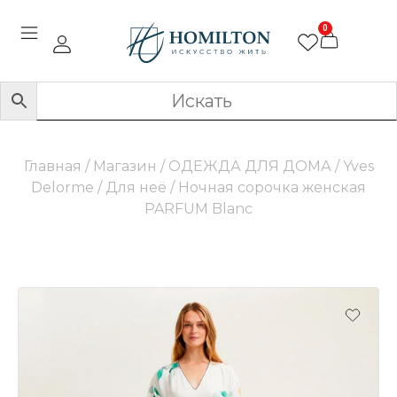
0
Главная
/
Магазин
/
ОДЕЖДА ДЛЯ ДОМА
/
Yves
Delorme
/
Для неё
/ Ночная сорочка женская
PARFUM Blanc