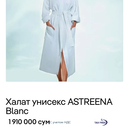
Халат унисекс ASTREENA
Blanc
1 910 000
сум
С учетом НДС