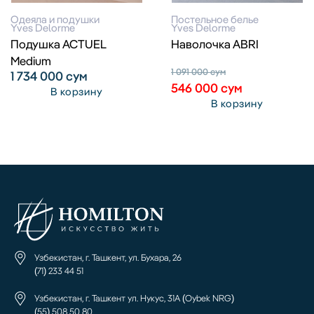
Одеяла и подушки
Постельное белье
Yves Delorme
Yves Delorme
Подушка ACTUEL
Наволочка ABRI
Medium
1 091 000
сум
1 734 000
сум
546 000
сум
В корзину
В корзину
Узбекистан, г. Ташкент, ул. Бухара, 26
(71) 233 44 51
Узбекистан, г. Ташкент ул. Нукус, 31А (Oybek NRG)
(55) 508 50 80