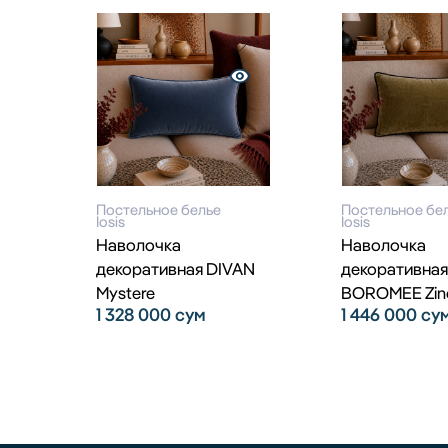
Постельное белье
Постельное бе
Iosis
Iosis
Наволочка
Наволочка
декоративная DIVAN
декоративная
Mystere
BOROMEE Zin
1 328 000
сум
1 446 000
су