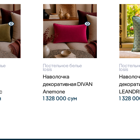
лье
Постельное белье
Постельн
Iosis
Iosis
Наволочка
Наволоч
декоративная DIVAN
декорат
c
Anemone
LEANDRE
м
1 328 000
сум
1 328 0