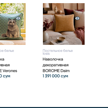
ое белье
Постельное белье
Iosis
ка
Наволочка
ивная
декоративная
 Verones
BOROME Daim
00
сум
1 391 000
сум