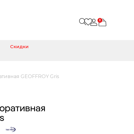
0
Скидки
ативная GEOFFROY Gris
коративная
s