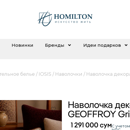
Новинки
Бренды
Идеи подарков
тельное белье
/
IOSIS
/
Наволочки
/ Наволочка декор
Наволочка де
GEOFFROY Gri
1 291 000
сум
С учетом
НДС