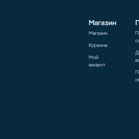
Магазин
Магазин
П
с
Корзина
Д
Мой
в
аккаунт
П
с