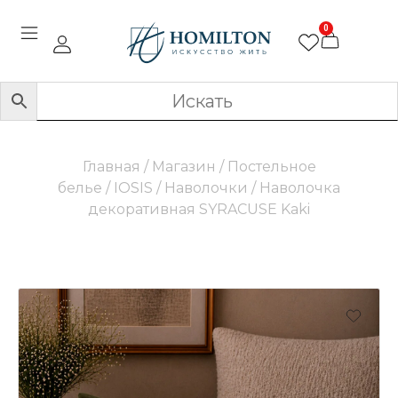
0
Главная
/
Магазин
/
Постельное
белье
/
IOSIS
/
Наволочки
/ Наволочка
декоративная SYRACUSE Kaki