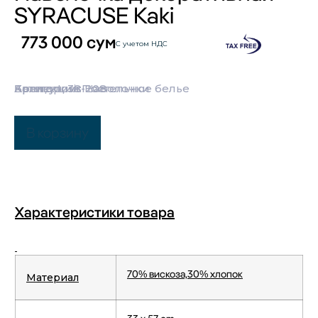
SYRACUSE Kaki
773 000
сум
С учетом НДС
Категории:
Бренд:
Коллекция:
Артикул: 38-208
Iosis
Постельное белье
Наволочки
В корзину
Характеристики товара
70% вискоза,30% хлопок
Материал