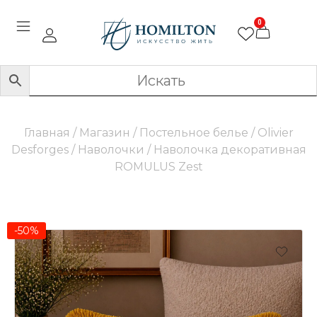
0
Главная
/
Магазин
/
Постельное белье
/
Olivier
Desforges
/
Наволочки
/ Наволочка декоративная
ROMULUS Zest
-50%