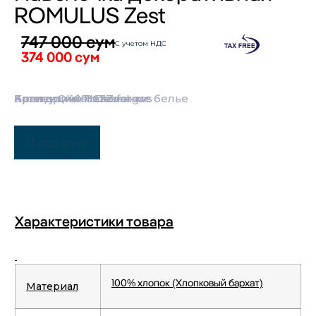
ROMULUS Zest
747 000
сум
С учетом НДС
374 000
сум
Категории:
Бренд:
Коллекция:
Артикул: 40-063Zest
Olivier Desforges
Постельное белье
Наволочки
В корзину
Характеристики товара
100% хлопок (Хлопковый бархат)
Материал