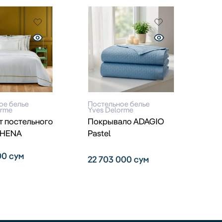
ое белье
Постельное белье
orme
Yves Delorme
т постельного
Покрывало ADAGIO
THENA
Pastel
000
сум
22 703 000
сум