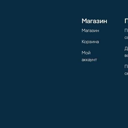
Магазин
Магазин
П
с
Корзина
Д
Мой
в
аккаунт
П
с