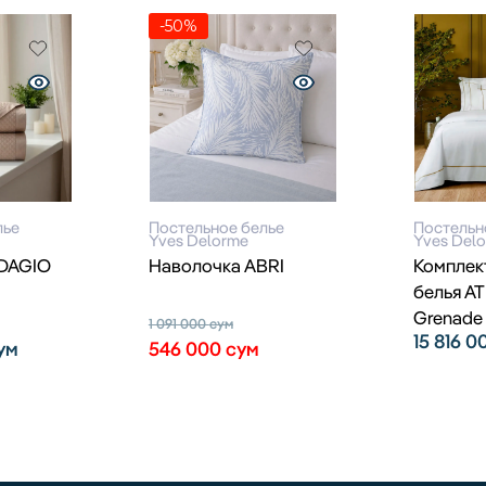
-50%
лье
Постельное белье
Постельн
Yves Delorme
Yves Del
DAGIO
Наволочка ABRI
Комплек
белья A
Grenade
1 091 000
сум
15 816 
ум
546 000
сум