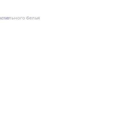
елье
стельного белья