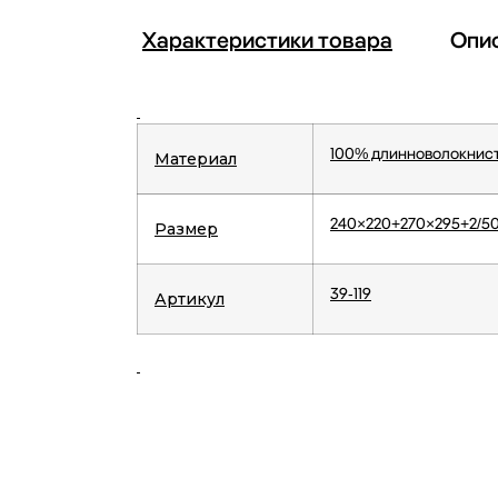
Характеристики товара
Опи
100% длинноволокнисты
Материал
240×220+270×295+2/5
Размер
39-119
Артикул