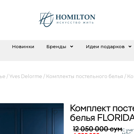
Новинки
Бренды
Идеи подарков
ье
/
Yves Delorme
/
Комплекты постельного белья
/ К
Комплект пост
белья FLORID
12 050 000
сум
С уче
НДС