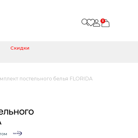
0
Скидки
омплект постельного белья FLORIDA
ельного
A
том