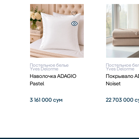
Постельное белье
Постельное бе
Yves Delorme
Yves Delorme
Наволочка ADAGIO
Покрывало A
Pastel
Noiset
3 161 000
сум
22 703 000
с