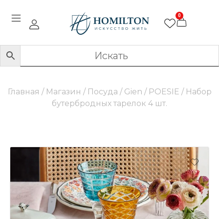
0
Главная
/
Магазин
/
Посуда
/
Gien
/
POESIE
/ Набор
бутербродных тарелок 4 шт.