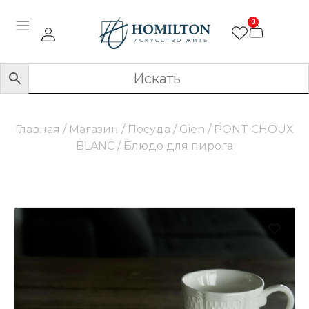
0
Главная
/
Магазин
/
Посуда
/
Gien
/
PONT CHOUX
BLANC
/ Блюдо для пирога