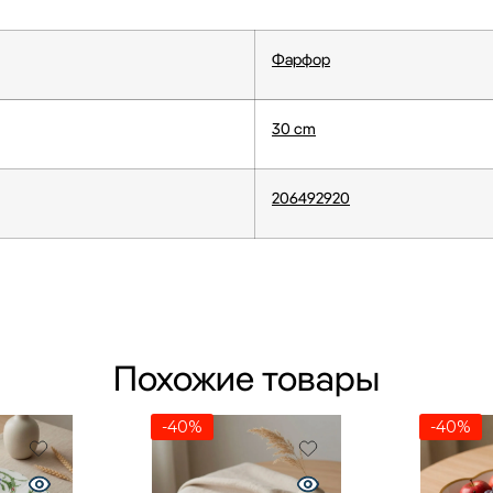
Фарфор
30 cm
206492920
Похожие товары
-40%
-40%