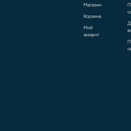
Магазин
П
с
Корзина
Д
Мой
в
аккаунт
П
с