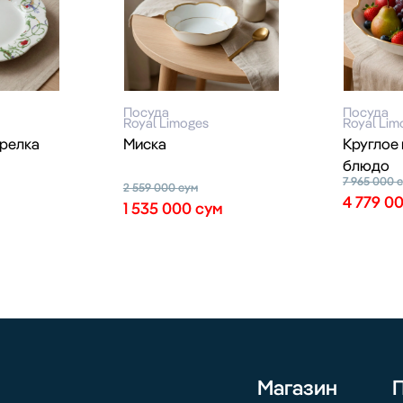
Посуда
Посуда
Royal Limoges
Royal Lim
релка
Миска
Круглое
блюдо
7 965 000
2 559 000
сум
4 779 0
1 535 000
сум
Магазин