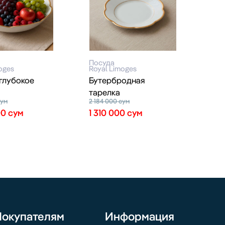
Посуда
oges
Royal Limoges
 глубокое
Бутербродная
тарелка
сум
2 184 000
сум
00
сум
1 310 000
сум
Покупателям
Информация