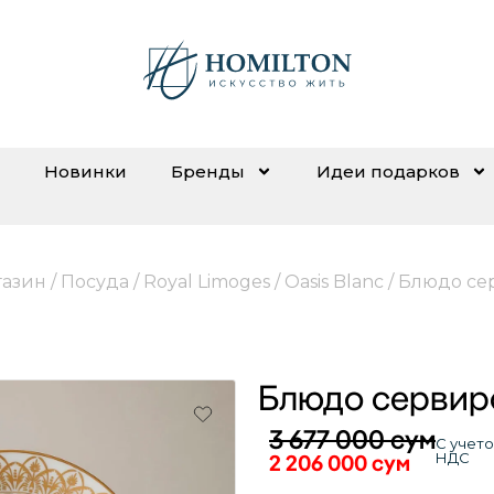
Новинки
Бренды
Идеи подарков
газин
/
Посуда
/
Royal Limoges
/
Oasis Blanc
/ Блюдо се
Блюдо сервир
3 677 000
сум
С учет
2 206 000
сум
НДС