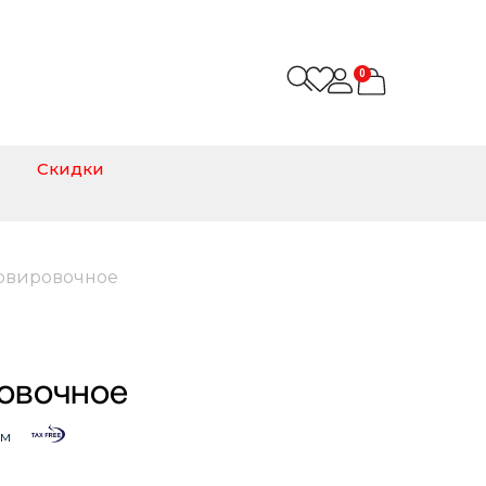
0
Скидки
рвировочное
овочное
ом