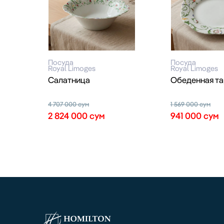
Посуда
Посуда
Royal Limoges
Royal Limoges
Салатница
Обеденная та
4 707 000
сум
1 569 000
сум
2 824 000
сум
941 000
сум