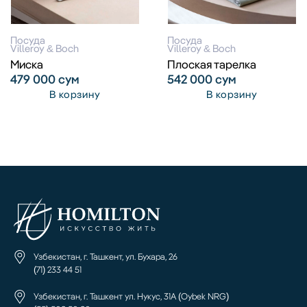
Посуда
Посуда
Villeroy & Boch
Villeroy & Boch
Миска
Плоская тарелка
479 000
сум
542 000
сум
В корзину
В корзину
Узбекистан, г. Ташкент, ул. Бухара, 26
(71) 233 44 51
Узбекистан, г. Ташкент ул. Нукус, 31А (Oybek NRG)