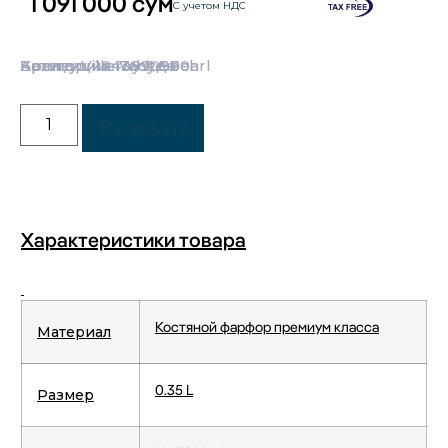
1 091 000
сум
С учетом НДС
Категории:
Бренд:
Коллекция:
Артикул: 1043890960
Villeroy & Boch
Посуда
White Pearl
В корзину
Характеристики товара
Костяной фарфор премиум класса
Материал
0.35 L
Размер