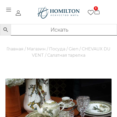
0
Главная
/
Магазин
/
Посуда
/
Gien
/
CHEVAUX DU
VENT
/ Салатная тарелка