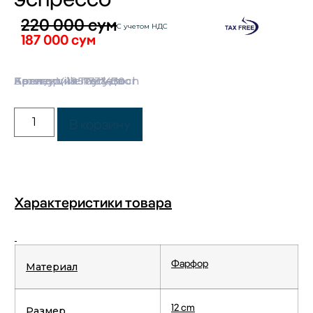
220 000
сум
С учетом НДС
187 000
сум
Категории:
Бренд:
Коллекция:
Артикул: 1951731430
Villeroy & Boch
Посуда
Perlemor
В корзину
Характеристики товара
Фарфор
Материал
12 cm
Размер