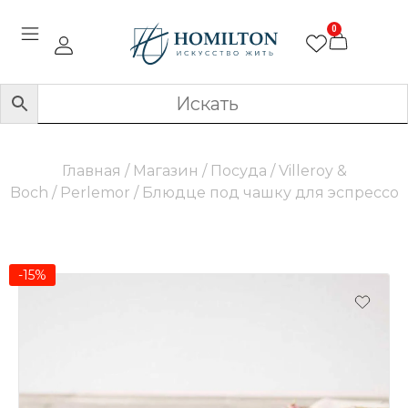
0
Главная
/
Магазин
/
Посуда
/
Villeroy &
Boch
/
Perlemor
/ Блюдце под чашку для эспрессо
-15%