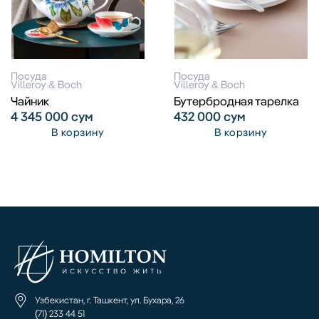
Посуда
Посуда
Villeroy & Boch
Villeroy & Boch
Чайник
Бутербродная тарелка
4 345 000
сум
432 000
сум
В корзину
В корзину
Узбекистан, г. Ташкент, ул. Бухара, 26
(71) 233 44 51