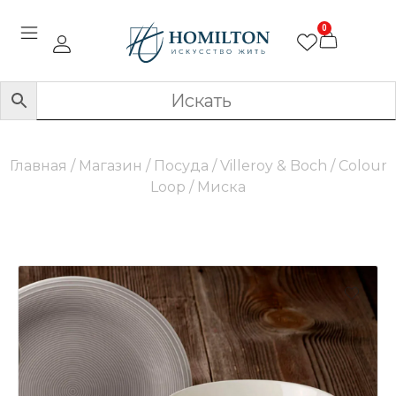
0
Главная
/
Магазин
/
Посуда
/
Villeroy & Boch
/
Colour
Loop
/ Миска